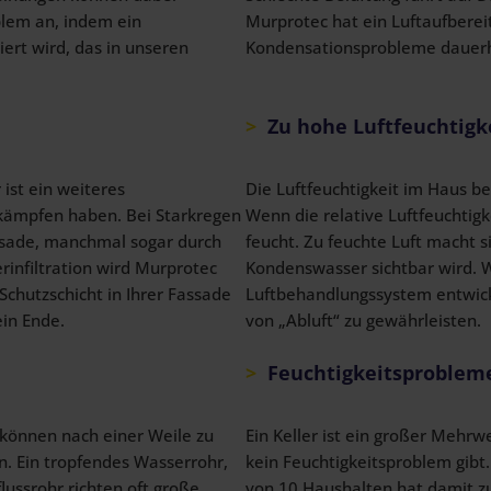
blem an, indem ein
Murprotec hat ein Luftaufbere
iert wird, das in unseren
Kondensationsprobleme dauerh
Zu hohe Luftfeuchtigk
ist ein weiteres
Die Luftfeuchtigkeit im Haus b
 kämpfen haben. Bei Starkregen
Wenn die relative Luftfeuchtigke
ssade, manchmal sogar durch
feucht. Zu feuchte Luft macht 
infiltration wird Murprotec
Kondenswasser sichtbar wird. 
chutzschicht in Ihrer Fassade
Luftbehandlungssystem entwicke
ein Ende.
von „Abluft“ zu gewährleisten.
Feuchtigkeitsprobleme
, können nach einer Weile zu
Ein Keller ist ein großer Mehrw
. Ein tropfendes Wasserrohr,
kein Feuchtigkeitsproblem gibt.
lussrohr richten oft große
von 10 Haushalten hat damit zu