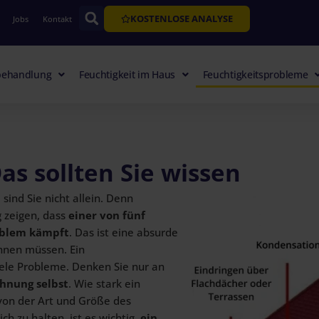
KOSTENLOSE ANALYSE
Jobs
Kontakt
sbehandlung
Feuchtigkeit im Haus
Feuchtigkeitsprobleme
as sollten Sie wissen
sind Sie nicht allein. Denn
 zeigen, dass
einer von fünf
oblem kämpft
. Das ist eine absurde
hnen müssen. Ein
iele Probleme. Denken Sie nur an
hnung selbst
. Wie stark ein
 von der Art und Größe des
h zu halten, ist es wichtig,
ein