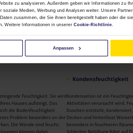
Website zu analysieren. Außerdem geben wir Informationen zu I
r soziale Medien, Werbung und Analysen weiter. Unsere Partner
KOSTENLOSE ANALYSE
 Daten zusammen, die Sie ihnen bereitgestellt haben oder die s
. Weitere Informationen in unserer
Cookie-Richtlinie
.
n Feuchtigkeitsprobleme, die Ihr
Anpassen
 können unterschiedliche Formen annehmen und unterschiedli
Kondensfeuchtigkeit
steigende Feuchtigkeit. Sie wird
Kondensation ist ein Feuchtigk
hres Hauses aufsteigt. Das
Aktivitäten verursacht wird. Fe
rch die Bodenfeuchtigkeit
Duschen entsteht, kondensiert
ieses Problem besonders an der
Decken und hinterlässt Wassert
ken. Die Wände sind feucht,
besonders in feuchteren Räum
einungen können dabei
Schlechte Belüftung führt auf