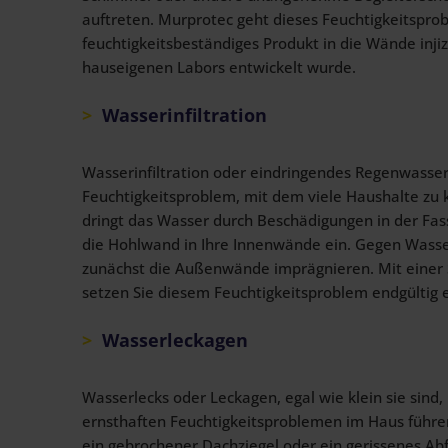
auftreten. Murprotec geht dieses Feuchtigkeitspro
feuchtigkeitsbeständiges Produkt in die Wände injiz
hauseigenen Labors entwickelt wurde.
Wasserinfiltration
Wasserinfiltration oder eindringendes Regenwasser 
Feuchtigkeitsproblem, mit dem viele Haushalte zu
dringt das Wasser durch Beschädigungen in der Fa
die Hohlwand in Ihre Innenwände ein. Gegen Wasser
zunächst die Außenwände imprägnieren. Mit einer S
setzen Sie diesem Feuchtigkeitsproblem endgültig 
Wasserleckagen
Wasserlecks oder Leckagen, egal wie klein sie sind
ernsthaften Feuchtigkeitsproblemen im Haus führen
ein gebrochener Dachziegel oder ein gerissenes Abf