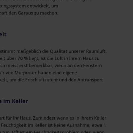
itungssystem entwickelt, um
aft den Garaus zu machen.
eit
estimmt maßgeblich die Qualität unserer Raumluft.
it über 70 % liegt, ist die Luft in Ihrem Haus zu
sich meist erst bemerkbar, wenn an den Fenstern
Wir von Murprotec haben eine eigene
lt, um die Frischluftzufuhr und den Abtransport
 im Keller
ert für Ihr Haus. Zumindest wenn es in Ihrem Keller
 Feuchtigkeit im Keller ist keine Ausnahme, etwa 1
 tun. Oft ist ein Feuchtigkeitsproblem oder, wenn